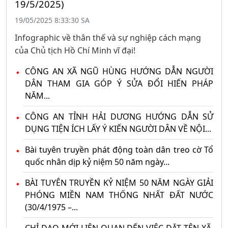
19/5/2025)
19/05/2025 8:33:30 SA
Infographic về thân thế và sự nghiệp cách mạng
của Chủ tịch Hồ Chí Minh vĩ đại!
CÔNG AN XÃ NGŨ HÙNG HƯỚNG DẪN NGƯỜI
DÂN THAM GIA GÓP Ý SỬA ĐỔI HIẾN PHÁP
NĂM...
CÔNG AN TỈNH HẢI DƯƠNG HƯỚNG DẪN SỬ
DỤNG TIỆN ÍCH LẤY Ý KIẾN NGƯỜI DÂN VỀ NỘI...
Bài tuyên truyền phát động toàn dân treo cờ Tổ
quốc nhân dịp kỷ niệm 50 năm ngày...
BÀI TUYÊN TRUYỀN KỶ NIỆM 50 NĂM NGÀY GIẢI
PHÓNG MIỀN NAM THỐNG NHẤT ĐẤT NƯỚC
(30/4/1975 –...
CHỈ ĐẠO MỚI LIÊN QUAN ĐẾN VIỆC ĐẶT TÊN XÃ,